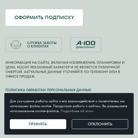
ОФОРМИТЬ ПОДПИСКУ
СЛУЖБА ЗАБОТЫ
О КЛИЕНТАХ
ИНФОРМАЦИЯ НА САЙТЕ, ВКЛЮЧАЯ ИЗОБРАЖЕНИЯ, ПЛАНИРОВКИ И
ЦЕНЫ, НОСИТ РЕКЛАМНЫЙ ХАРАКТЕР И НЕ ЯВЛЯЕТСЯ ПУБЛИЧНОЙ
ОФЕРТОЙ. АКТУАЛЬНЫЕ ДАННЫЕ УТОЧНЯЙТЕ ПО ТЕЛЕФОНУ ИЛИ В
ОФИСЕ ПРОДАЖ.
ПОЛИТИКА ОБРАБОТКИ ПЕРСОНАЛЬНЫХ ДАННЫХ
ВЫБОР НАСТРОЕК COOKIE
Для улучшения работы сайта и его взаимодействия с посетителем мы
используем файлы cookie. Продолжая работу с сайтом, Вы разрешаете
использование cookie-файлов.
Подробнее об этом
© 2026 ООО «АСТОМАКС», УНП 800017077
ДИЗАЙН:
PITCHER
ПРИНЯТЬ
ОТКЛОНИТЬ
РАЗРАБОТКА САЙТА:
КОМПАНИЯ PRAS