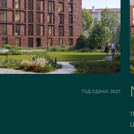
ГОД СДАЧИ: 2027
1
У
Ц