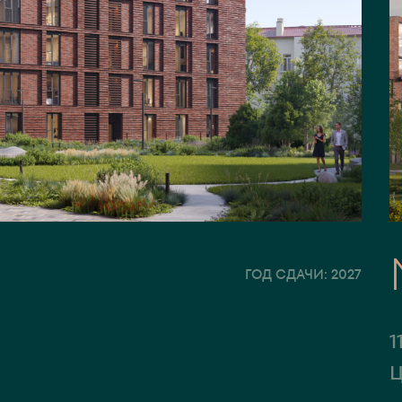
ГОД СДАЧИ: 2027
1
У
Ц