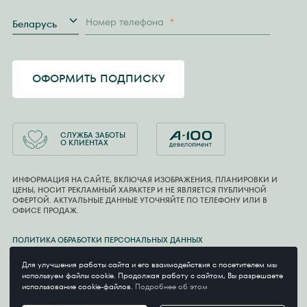
Страна
Номер телефона
*
Беларусь
ОФОРМИТЬ ПОДПИСКУ
СЛУЖБА ЗАБОТЫ
О КЛИЕНТАХ
ИНФОРМАЦИЯ НА САЙТЕ, ВКЛЮЧАЯ ИЗОБРАЖЕНИЯ, ПЛАНИРОВКИ И
ЦЕНЫ, НОСИТ РЕКЛАМНЫЙ ХАРАКТЕР И НЕ ЯВЛЯЕТСЯ ПУБЛИЧНОЙ
ОФЕРТОЙ. АКТУАЛЬНЫЕ ДАННЫЕ УТОЧНЯЙТЕ ПО ТЕЛЕФОНУ ИЛИ В
ОФИСЕ ПРОДАЖ.
ПОЛИТИКА ОБРАБОТКИ ПЕРСОНАЛЬНЫХ ДАННЫХ
ВЫБОР НАСТРОЕК COOKIE
Для улучшения работы сайта и его взаимодействия с посетителем мы
используем файлы cookie. Продолжая работу с сайтом, Вы разрешаете
использование cookie-файлов.
Подробнее об этом
© 2026 ООО «АСТОМАКС», УНП 800017077